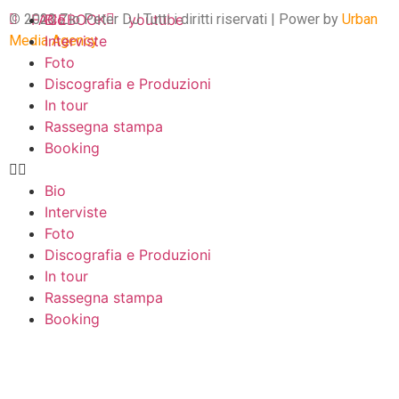
©
2023 Zio Peter DJ Tutti i diritti riservati | Power by
FACEBOOK
Bio
youtube
Urban
Media Agency
Interviste
Foto
Discografia e Produzioni
In tour
Rassegna stampa
Booking
Bio
Interviste
Foto
Discografia e Produzioni
In tour
Rassegna stampa
Booking